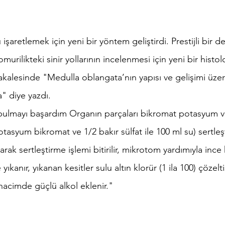
şaretlemek için yeni bir yöntem geliştirdi. Prestijli bir d
murilikteki sinir yollarının incelenmesi için yeni bir histo
 makalesinde "Medulla oblangata’nın yapısı ve gelişimi üzer
a" diye yazdı. 
ulmayı başardım Organın parçaları bikromat potasyum ve
otasyum bikromat ve 1/2 bakır sülfat ile 100 ml su) sertleştir
ak sertleştirme işlemi bitirilir, mikrotom yardımıyla ince k
e yıkanır, yıkanan kesitler sulu altın klorür (1 ila 100) çözelti
it hacimde güçlü alkol eklenir."