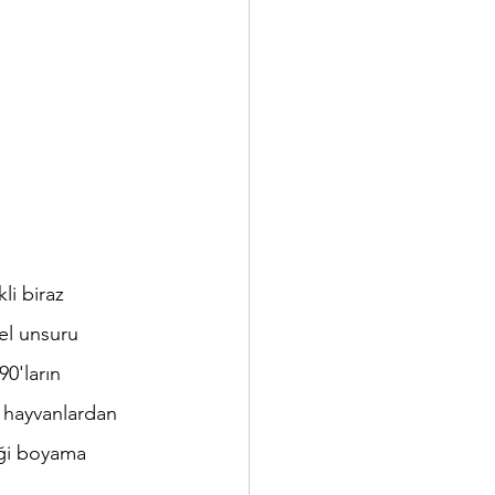
i biraz 
sel unsuru 
0'ların 
 hayvanlardan 
iği boyama 