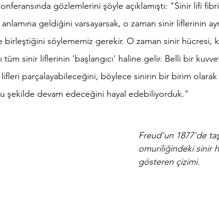
nferansında gözlemlerini şöyle açıklamıştı: "Sinir lifi fibril
arı anlamına geldiğini varsayarsak, o zaman sinir liflerinin a
inde birleştiğini söylememiz gerekir. O zaman sinir hücresi, 
üm sinir liflerinin 'başlangıcı' haline gelir. Belli bir kuvvet
 lifleri parçalayabileceğini, böylece sinirin bir birim olarak
bu şekilde devam edeceğini hayal edebiliyorduk."
Freud'un 1877'de ta
omuriliğindeki sinir h
gösteren çizimi.