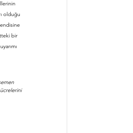
lerinin 
yrı olduğu 
kendisine 
teki bir 
 uyarımı 
şemen 
ücrelerini 