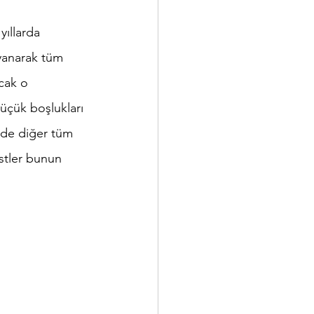
yıllarda 
yanarak tüm 
cak o 
üçük boşlukları 
n de diğer tüm 
istler bunun 