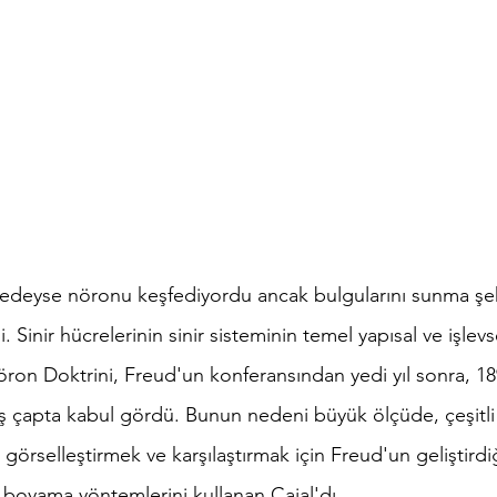
redeyse nöronu keşfediyordu ancak bulgularını sunma şekl
. Sinir hücrelerinin sinir sisteminin temel yapısal ve işlev
ron Doktrini, Freud'un konferansından yedi yıl sonra, 189
ş çapta kabul gördü. Bunun nedeni büyük ölçüde, çeşitli
nı görselleştirmek ve karşılaştırmak için Freud'un geliştird
boyama yöntemlerini kullanan Cajal'dı.