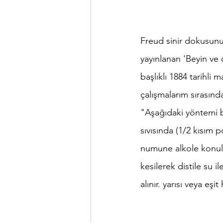
Freud sinir dokusunu i
yayınlanan 'Beyin ve o
başlıklı 1884 tarihli
çalışmalarım sırasınd
"Aşağıdaki yöntemi b
sıvısında (1/2 kısım p
numune alkole konular
kesilerek distile su il
alınır. yarısı veya eş