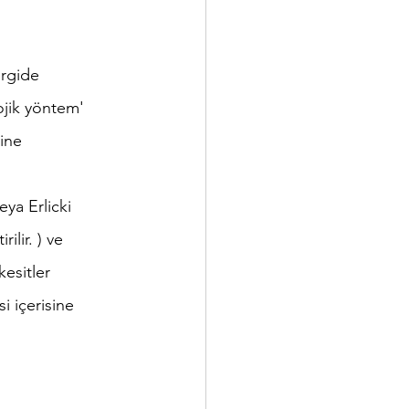
ergide 
lojik yöntem' 
ine 
ya Erlicki 
ilir. ) ve 
esitler 
si içerisine 