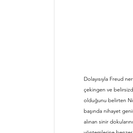
Dolayısıyla Freud ne
çekingen ve belirsizdi
olduğunu belirten Nö
başında nihayet geni
alınan sinir dokuları
yöntemlerine benzer 