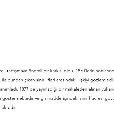
li tartışmaya önemli bir katkısı oldu. 1870'lerin sonlarınd
ile bundan çıkan sinir lifleri arasındaki ilişkiyi gözlemle
e tanımladı. 1877'de yayınladığı bir makaleden alınan yukar
 göstermektedir ve gri madde içindeki sinir hücresi gövd
mektedir.