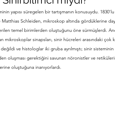
eminin yapısı süregelen bir tartışmanın konusuydu. 1830'lu 
Matthias Schleiden, mikroskop altında gördüklerine da
 verilen temel birimlerden oluştuğunu öne sürmüşlerdi. An
mikroskoplar sinapsları, sinir hücreleri arasındaki çok k
eğildi ve histologlar iki gruba ayrılmıştı; sinir sistemini
rden oluşması gerektiğini savunan nöronistler ve retiküler
yerine oluştuğuna inanıyorlardı.